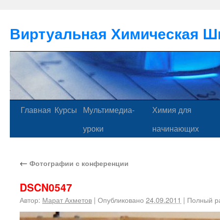
Виртуальная Химическая Ш
Главная
Курсы
Мультимедиа-
Химия для
уроки
начинающих
←
Фотографии с конференции
DSCN0547
Автор:
Марат Ахметов
|
Опубликовано
24.09.2011
|
Полный р