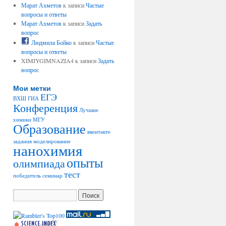
Марат Ахметов
к записи
Частые
вопросы и ответы
Марат Ахметов
к записи
Задать
вопрос
Людмила Бойко
к записи
Частые
вопросы и ответы
XIMIYGIMNAZIA4 к записи
Задать
вопрос
Мои метки
ЕГЭ
ВХШ
ГИА
Конференция
Лучшие
химики
МГУ
Образование
вконтакте
задания
моделирование
нанохимия
опыты
олимпиада
тест
победитель
семинар