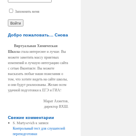
Запомнить меня
Добро пожаловать… Снова
Виртуальная Химическая
Школа
стала интереснее и лучше. Вы
можете заметить массу приятных
изменений и лучшую интеграцию сайта
с сетью Вконтакте. Вы можете
высказать любые ваши пожелания о
том, что хотите видеть на сайте школы,
и они будут реализованы. Желаю всем
удачной подготовки к ЕГЭ и ГИА!
Марат Ахметов,
директор ВХШ.
Свежие комментарии
S. Martysevich к записи
Контрольный тест для слушателей
переподготовки