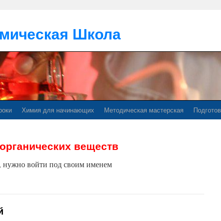
мическая Школа
роки
Химия для начинающих
Методическая мастерская
Подготов
органических веществ
м, нужно войти под своим именем
й