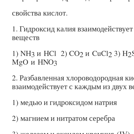
свойства кислот.
1. Гидроксид калия взаимодействует
веществ
1) NH
и HCl 2) CO
и CuCl
3) H
3
2
2
2
MgO и HNO
3
2. Разбавленная хлороводородная ки
взаимодействует с каждым из двух 
1) медью и гидроксидом натрия
2) магнием и нитратом серебра
3) железом и оксидом кремния (IV)