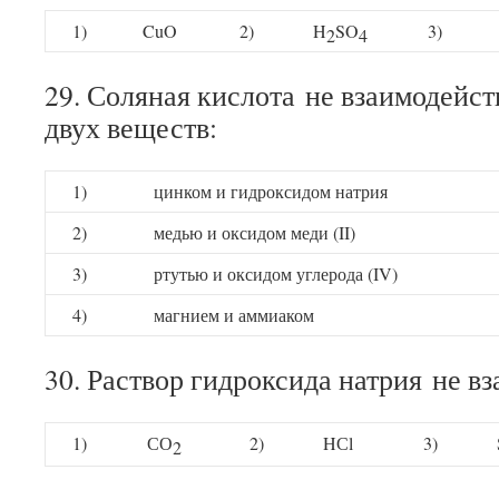
1)
CuO
2)
H
SO
3)
2
4
29. Соляная кислота не взаимодейст
двух веществ:
1)
цинком и гидроксидом натрия
2)
медью и оксидом меди (II)
3)
ртутью и оксидом углерода (IV)
4)
магнием и аммиаком
30. Раствор гидроксида натрия не в
1)
СО
2)
HСl
3)
2