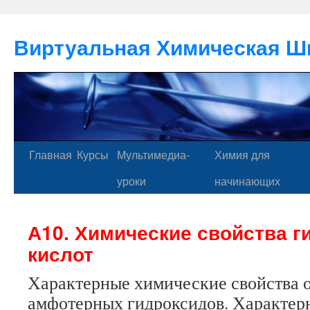
Виртуальная Химическая Ш
Главная
Курсы
Мультимедиа-
Химия для
уроки
начинающих
А10. Химические свойства г
кислот
Характерные химические свойства о
амфотерных гидроксидов. Характер