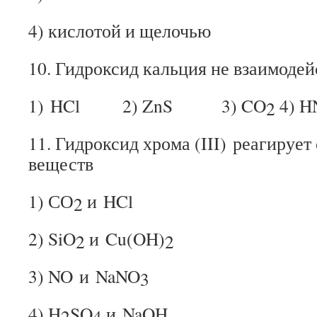
4) кислотой и щелочью
10. Гидроксид кальция не взаимодей
1) HCl 2) ZnS 3) CO
4) H
2
11. Гидроксид хрома (III) реагирует
веществ
1) СО
и HCl
2
2) SiO
и Cu(OH)
2
2
3) NO и NaNO
3
4) H
SO
и NaOH
2
4