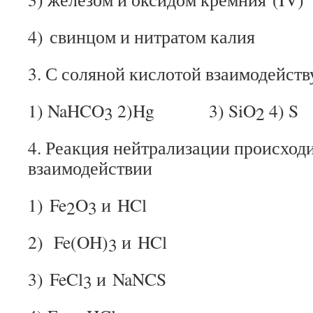
4) свинцом и нитратом калия
3. С соляной кислотой взаимодейств
1) NaHCO
2)Hg 3) SiO
4) S
3
2
4. Реакция нейтрализации происход
взаимодействии
1) Fe
O
и HCl
2
3
2) Fe(OH)
и HCl
3
3) FeCl
и NaNCS
3