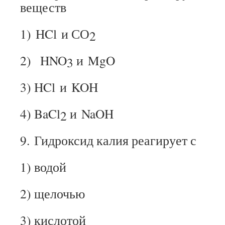
веществ
1) HCl и СО
2
2) HNO
и MgO
3
3) HCl и KOH
4) BaCl
и NaOH
2
9. Гидроксид калия реагирует с
1) водой
2) щелочью
3) кислотой