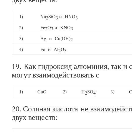
1)
Na
SiO
и HNO
2
3
3
2)
Fe
O
и KNO
2
3
3
3)
Ag и Cu(OH)
2
4)
Fe и Al
O
2
3
19. Как гидроксид алюминия, так и 
могут взаимодействовать с
1)
CuO
2)
H
SO
3)
2
4
20. Соляная кислота не взаимодейст
двух веществ: