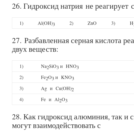
26. Гидроксид натрия не реагирует 
1)
Al(OH)
2)
ZnO
3)
H
3
27. Разбавленная серная кислота ре
двух веществ:
1)
Na
SiO
и HNO
2
3
3
2)
Fe
O
и KNO
2
3
3
3)
Ag и Cu(OH)
2
4)
Fe и Al
O
2
3
28. Как гидроксид алюминия, так и 
могут взаимодействовать с