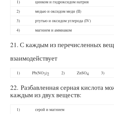
1)
цинком и гидроксидом натрия
2)
медью и оксидом меди (II)
3)
ртутью и оксидом углерода (IV)
4)
магнием и аммиаком
21. С каждым из перечисленных вещ
взаимодействует
1)
Pb(NO
)
2)
ZnSO
3)
3
2
4
22. Разбавленная серная кислота мо
каждым из двух веществ:
1)
серой и магнием