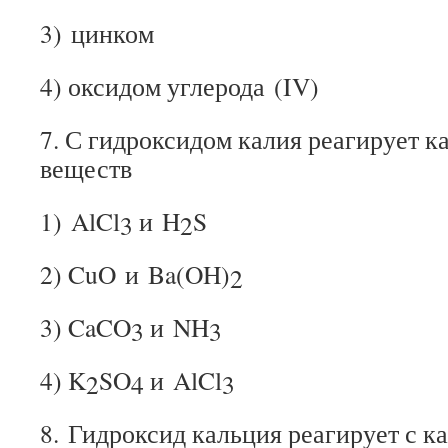
3) цинком
4) оксидом углерода (IV)
7. С гидроксидом калия реагирует к
веществ
1) AlCl
и H
S
3
2
2) CuO и Ba(OH)
2
3) CaCO
и NH
3
3
4) K
SO
и AlCl
2
4
3
8. Гидроксид кальция реагирует с к