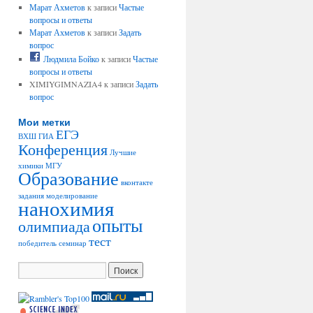
Марат Ахметов
к записи
Частые
вопросы и ответы
Марат Ахметов
к записи
Задать
вопрос
Людмила Бойко
к записи
Частые
вопросы и ответы
XIMIYGIMNAZIA4 к записи
Задать
вопрос
Мои метки
ЕГЭ
ВХШ
ГИА
Конференция
Лучшие
химики
МГУ
Образование
вконтакте
задания
моделирование
нанохимия
опыты
олимпиада
тест
победитель
семинар