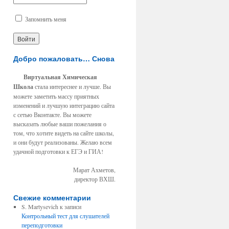
Запомнить меня
Добро пожаловать… Снова
Виртуальная Химическая
Школа
стала интереснее и лучше. Вы
можете заметить массу приятных
изменений и лучшую интеграцию сайта
с сетью Вконтакте. Вы можете
высказать любые ваши пожелания о
том, что хотите видеть на сайте школы,
и они будут реализованы. Желаю всем
удачной подготовки к ЕГЭ и ГИА!
Марат Ахметов,
директор ВХШ.
Свежие комментарии
S. Martysevich к записи
Контрольный тест для слушателей
переподготовки