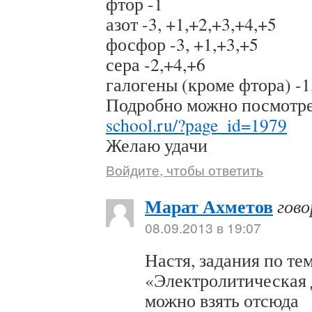
фтор -1
азот -3, +1,+2,+3,+4,+5
фосфор -3, +1,+3,+5
сера -2,+4,+6
галогены (кроме фтора) -1
Подробно можно посмотре
school.ru/?page_id=1979
Желаю удачи
Войдите, чтобы ответить
Марат Ахметов
гов
08.09.2013 в 19:07
Настя, задания по те
«Электролитическая
можно взять отсюда