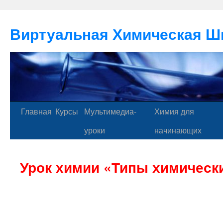
Виртуальная Химическая Ш
Главная
Курсы
Мультимедиа-
Химия для
уроки
начинающих
Урок химии «Типы химическ