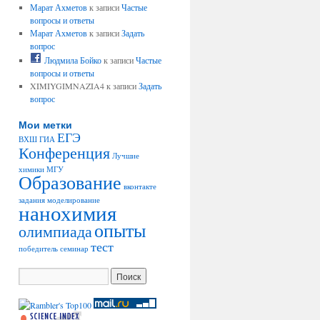
Марат Ахметов
к записи
Частые
вопросы и ответы
Марат Ахметов
к записи
Задать
вопрос
Людмила Бойко
к записи
Частые
вопросы и ответы
XIMIYGIMNAZIA4 к записи
Задать
вопрос
Мои метки
ЕГЭ
ВХШ
ГИА
Конференция
Лучшие
химики
МГУ
Образование
вконтакте
задания
моделирование
нанохимия
опыты
олимпиада
тест
победитель
семинар