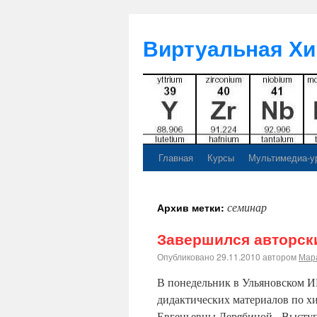
Виртуальная Хи
Главная
Курсы
Мультимедиа-у
семинар
Архив метки:
Завершился авторск
Опубликовано
29.11.2010
автором
Мар
В понедельник в Ульяновском 
дидактических материалов по х
Евгеньевны Дерябиной. Выступ