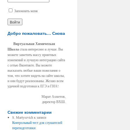
Запомнить меня
Добро пожаловать… Снова
Виртуальная Химическая
Школа
стала интереснее и лучше. Вы
можете заметить массу приятных
изменений и лучшую интеграцию сайта
с сетью Вконтакте. Вы можете
высказать любые ваши пожелания о
том, что хотите видеть на сайте школы,
и они будут реализованы. Желаю всем
удачной подготовки к ЕГЭ и ГИА!
Марат Ахметов,
директор ВХШ.
Свежие комментарии
S. Martysevich к записи
Контрольный тест для слушателей
переподготовки