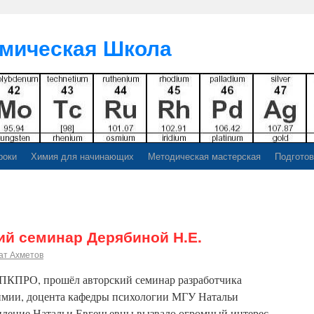
мическая Школа
роки
Химия для начинающих
Методическая мастерская
Подготов
ий семинар Дерябиной Н.Е.
ат Ахметов
ИПКПРО, прошёл авторский семинар разработчика
имии, доцента кафедры психологии МГУ Натальи
ление Натальи Евгеньевны вызвало огромный интерес